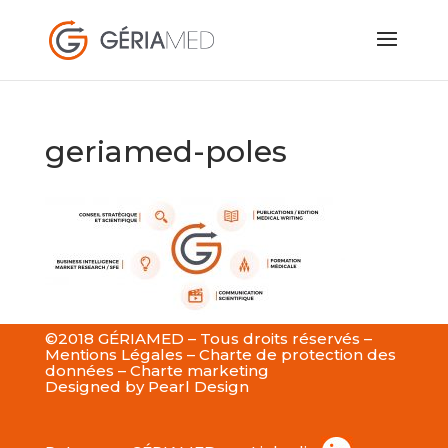
geriamed-poles
©2018 GÉRIAMED – Tous droits réservés –
Mentions Légales
–
Charte de protection des
données
–
Charte marketing
Designed by
Pearl Design