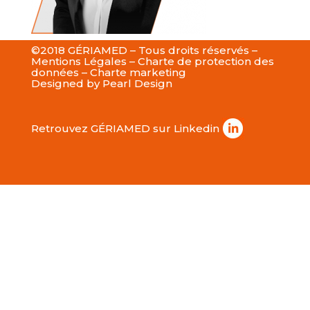
©2018 GÉRIAMED – Tous droits réservés –
Mentions Légales
–
Charte de protection des
données
–
Charte marketing
Designed by
Pearl Design
Retrouvez GÉRIAMED sur Linkedin