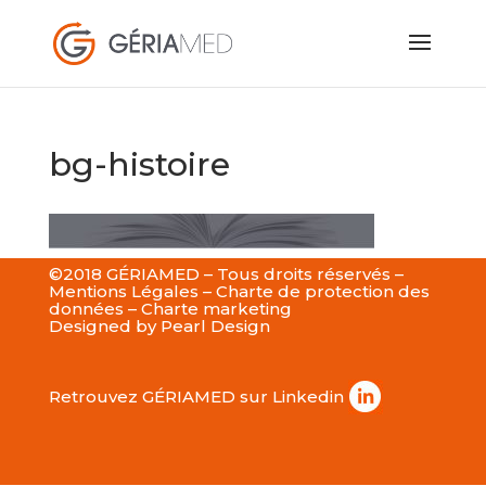
bg-histoire
©2018 GÉRIAMED – Tous droits réservés –
Mentions Légales
–
Charte de protection des
données
–
Charte marketing
Designed by
Pearl Design
Retrouvez GÉRIAMED sur Linkedin