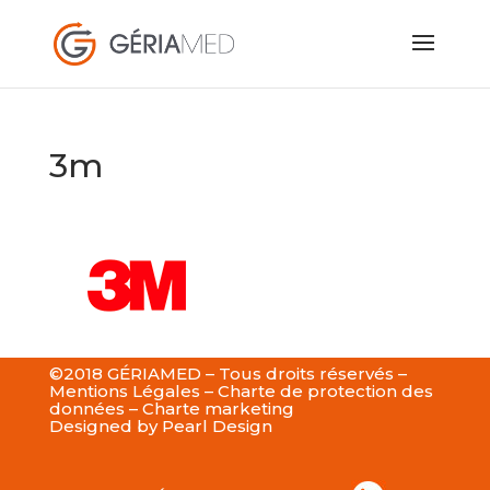
3m
©2018 GÉRIAMED – Tous droits réservés –
Mentions Légales
–
Charte de protection des
données
–
Charte marketing
Designed by
Pearl Design