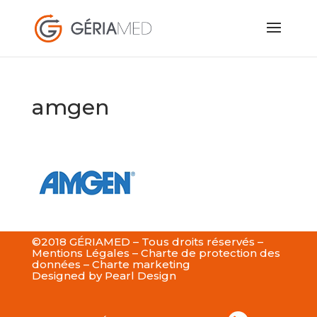
amgen
©2018 GÉRIAMED – Tous droits réservés –
Mentions Légales
–
Charte de protection des
données
–
Charte marketing
Designed by
Pearl Design