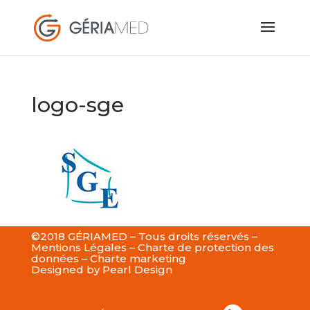
logo-sge
©2018 GÉRIAMED – Tous droits réservés –
Mentions Légales
–
Charte de protection des
données
–
Charte marketing
Designed by
Pearl Design