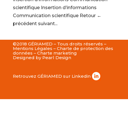
scientifique Insertion d’informations
Communication scientifique Retour ←
précédent suivant...
©2018 GÉRIAMED – Tous droits réservés –
Mentions Légales
–
Charte de protection des
données
–
Charte marketing
Designed by
Pearl Design
Retrouvez GÉRIAMED sur Linkedin