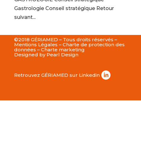
Gastrologie Conseil stratégique Retour
suivant...
©2018 GÉRIAMED – Tous droits réservés –
Mentions Légales
–
Charte de protection des
données
–
Charte marketing
Designed by
Pearl Design
Retrouvez GÉRIAMED sur Linkedin